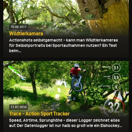
16.08.2017
Wildtierkamera
Actionshots selbstgemacht - kann man Wildtierkameras
für Selbstportraits bei Sportaufnahmen nutzen? Ein Test
beim...
11.07.2016
Trace - Action Sport Tracker
Speed, Airtime, Sprunghöhe - dieser Logger zeichnet alles
auf. Der Datenlogger ist nur halb so groß wie ein Eishockey...