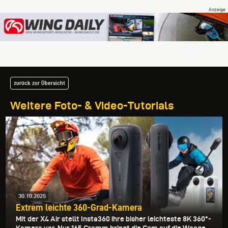
zurück zur Übersicht
Weitere Foto- & Video-Tutorials
30.10.2025
Extrem leichte 360-Grad-Kamera
Mit der X4 Air stellt Insta360 ihre bisher leichteste 8K 360°-
Kamera vor. Nur 165 Gramm bringt die Cam auf die Waage...