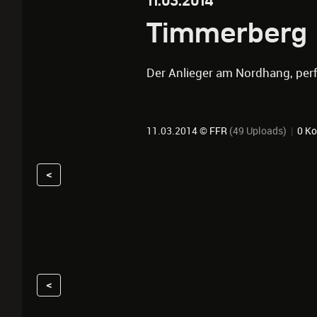
11.03.2014
Timmerberg
Der Anlieger am Nordhang, perf
11.03.2014 ©
FFR
(49 Uploads)
|
0 K
<
<