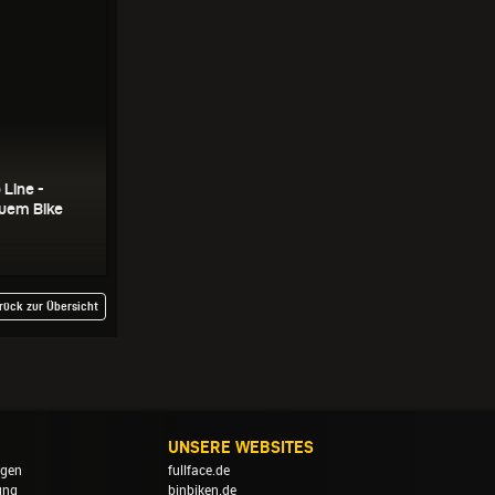
 Line -
euem Bike
rück zur Übersicht
UNSERE WEBSITES
ngen
fullface.de
ung
binbiken.de