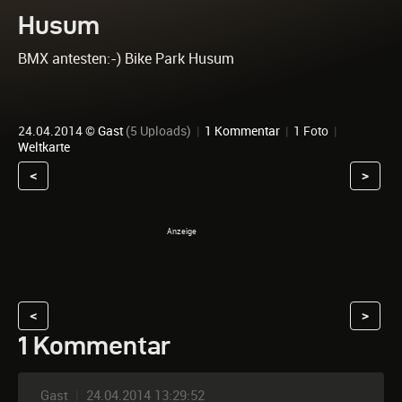
Husum
BMX antesten:-) Bike Park Husum
24.04.2014 ©
Gast
(5 Uploads)
|
1 Kommentar
|
1 Foto
|
Weltkarte
<
>
<
>
1 Kommentar
Gast
|
24.04.2014 13:29:52