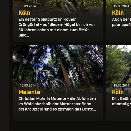
16.03.2014
15.03.2014
Köln
Köln
Ein netter Spielplatz im Kölner
Auch der 
Grüngürtel - auf diesem Hügel bin ich vor
paar spaß
30 Jahren schon mit einem zum BMX-
Bike...
15.03.2014
15.03.2014
Malente
Köln
Christian Mohr in Malente - die Abfahrten
Dirt Gelän
im Wald oberhalb der Motocross-Bahn
ehemalig
bei Kreuzfeld sind so ziemlich das Beste...