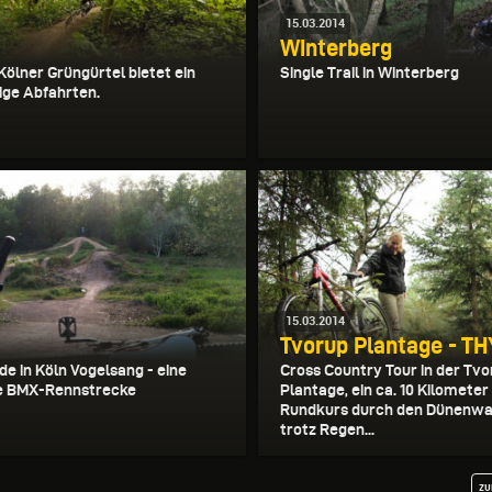
15.03.2014
Winterberg
Kölner Grüngürtel bietet ein
Single Trail in Winterberg
ige Abfahrten.
15.03.2014
Tvorup Plantage - T
de in Köln Vogelsang - eine
Cross Country Tour in der Tv
e BMX-Rennstrecke
Plantage, ein ca. 10 Kilometer
Rundkurs durch den Dünenwal
trotz Regen...
zu