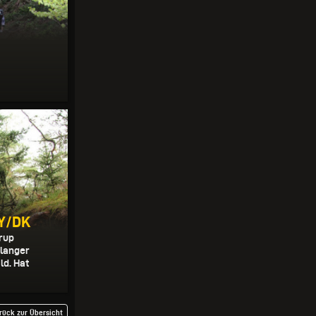
HY/DK
orup
 langer
d. Hat
rück zur Übersicht