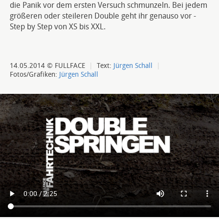
die Panik vor dem ersten Versuch schmunzeln. Bei jedem
größeren oder steileren Double geht ihr genauso vor -
Step by Step von XS bis XXL.
14.05.2014 © FULLFACE
|
Text:
Jürgen Schall
|
Fotos/Grafiken:
Jürgen Schall