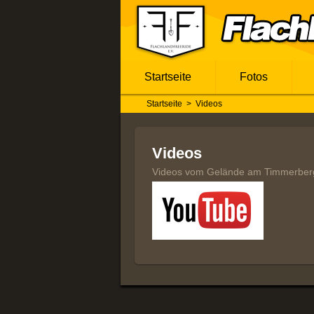
Startseite
Fotos
Startseite
> Videos
Videos
Videos vom Gelände am Timmerberg 